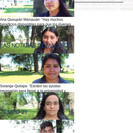
Ana Queupán Manquián: “Hay muchos
beneficios disponibles para que los jóvenes
puedan llegar a la universidad”
LAS NOTICIAS DE MALLECO
Natali Arévalo "La Gratuidad es un beneficio
de gran ayuda y que otorga muchas
posibilidades"
Solange Quilape: “Existen las ayudas
necesarias para llegar a la universidad y
convertirse en profesional”
TIEMPO 21
Yester Leiva Sánchez “En la UFRO he sentido
el apoyo y la comodidad que necesitaba”